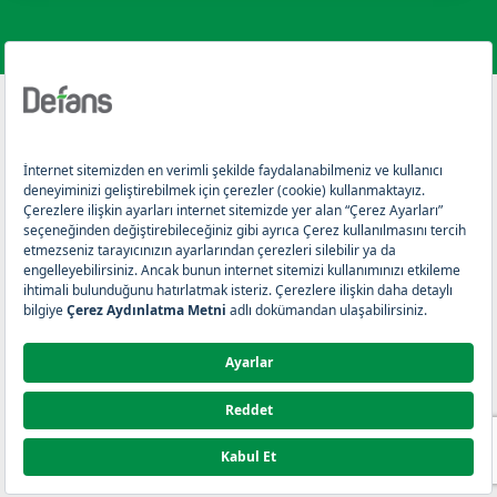
Losyon
Kişisel Verilerin Korunması
Bilgi Toplumu Hizmetleri
Sprey
Kullanım Koşulları
Defans Kurumsal
Çerez Aydınlatma Metni
Reklam Filmleri
İletişim
Tüketici Danışma Hattı
444 50 20