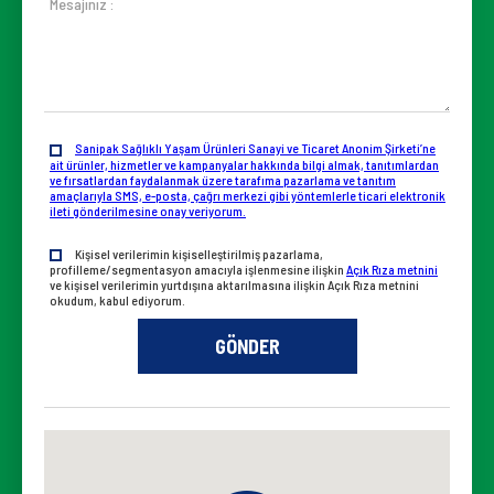
Mesajınız :
Sanipak Sağlıklı Yaşam Ürünleri Sanayi ve Ticaret Anonim Şirketi’ne
ait ürünler, hizmetler ve kampanyalar hakkında bilgi almak, tanıtımlardan
ve fırsatlardan faydalanmak üzere tarafıma pazarlama ve tanıtım
amaçlarıyla SMS, e-posta, çağrı merkezi gibi yöntemlerle ticari elektronik
ileti gönderilmesine onay veriyorum.
Kişisel verilerimin kişiselleştirilmiş pazarlama,
profilleme/segmentasyon amacıyla işlenmesine ilişkin
Açık Rıza metnini
ve kişisel verilerimin yurtdışına aktarılmasına ilişkin Açık Rıza metnini
okudum, kabul ediyorum.